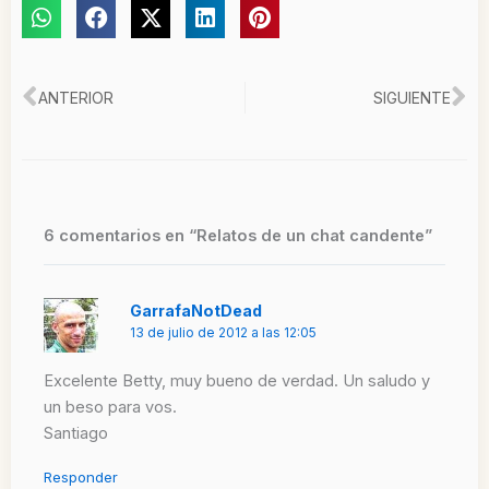
Ant
Si
ANTERIOR
SIGUIENTE
6 comentarios en “Relatos de un chat candente”
GarrafaNotDead
13 de julio de 2012 a las 12:05
Excelente Betty, muy bueno de verdad. Un saludo y
un beso para vos.
Santiago
Responder