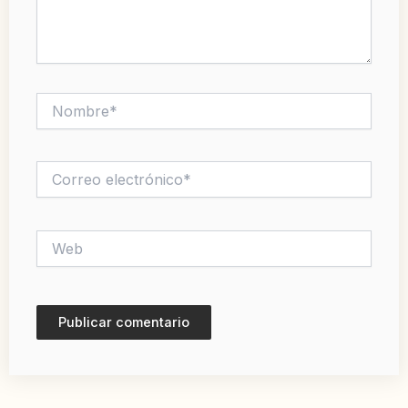
Nombre*
Correo
electrónico*
Web