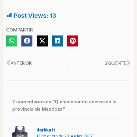
Post Views:
13
COMPARTIR
Ant
Si
ANTERIOR
SIGUIENTE
7 comentarios en “Quinceneando eneros en la
provincia de Mendoza”
darkkatt
13 de enero de 2014 a las 13:37