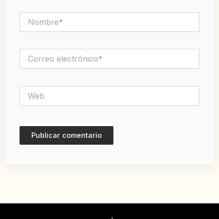
Nombre*
Correo
electrónico*
Web