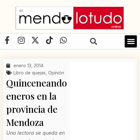
Ir
al
contenido
F
I
X
T
W
a
n
-
i
h
c
s
t
k
a
e
t
w
t
t
enero 13, 2014
b
a
i
o
s
Libro de quejas
,
Opinión
o
g
t
k
a
Quinceneando
o
r
t
p
eneros en la
k
a
e
p
-
m
r
provincia de
f
Mendoza
Una lectora se queda en