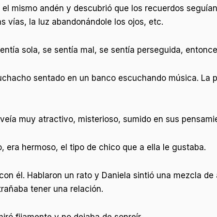
n el mismo andén y descubrió que los recuerdos seguían 
s vías, la luz abandonándole los ojos, etc.
entía sola, se sentía mal, se sentía perseguida, entonc
 muchacho sentado en un banco escuchando música. La p
 veía muy atractivo, misterioso, sumido en sus pensami
, era hermoso, el tipo de chico que a ella le gustaba.
con él. Hablaron un rato y Daniela sintió una mezcla de 
trañaba tener una relación.
miró fijamente y no dejaba de sonreír.