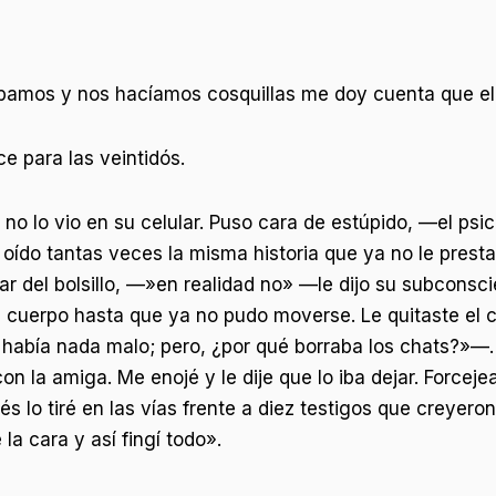
mos y nos hacíamos cosquillas me doy cuenta que el tr
e para las veintidós.
no lo vio en su celular. Puso cara de estúpido, —el psic
 oído tantas veces la misma historia que ya no le pres
lar del bolsillo, —»en realidad no» —le dijo su subconsc
l cuerpo hasta que ya no pudo moverse. Le quitaste el 
 había nada malo; pero, ¿por qué borraba los chats?»—
 la amiga. Me enojé y le dije que lo iba dejar. Forcej
és lo tiré en las vías frente a diez testigos que creyer
a cara y así fingí todo».