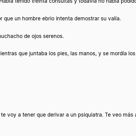
bía tenido treinta consultas y todavía no había podido
 que un hombre ebrio intenta demostrar su valía.
uchacho de ojos serenos.
entras que juntaba los pies, las manos, y se mordía lo
 te voy a tener que derivar a un psiquiatra. Te veo má