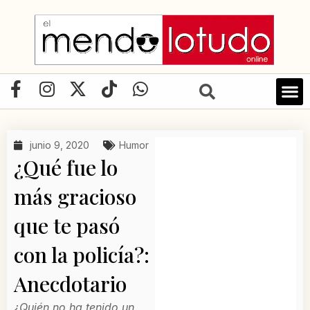
Ir
al
contenido
F
I
X
T
W
a
n
-
i
h
LIBRO D
c
s
t
k
a
e
t
w
t
t
junio 9, 2020
Humor
b
a
i
o
s
¿Qué fue lo
o
g
t
k
a
o
r
t
p
más gracioso
k
a
e
p
que te pasó
-
m
r
f
con la policía?:
Anecdotario
¿Quién no ha tenido un