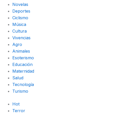
o
r
t
p
Novelas
k
a
e
p
Deportes
Ciclismo
-
m
r
Música
Cultura
f
Vivencias
Agro
Animales
Esoterismo
Educación
Maternidad
Salud
Tecnología
Turismo
Hot
Terror