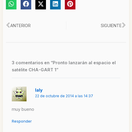
Ant
Si
ANTERIOR
SIGUIENTE
3 comentarios en “Pronto lanzarán al espacio el
satélite CHA-GART 1”
laly
22 de octubre de 2014 a las 14:37
muy bueno
Responder