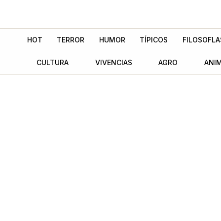
Ir
al
contenido
HOT
TERROR
HUMOR
TÍPICOS
FILOSOFLA
CULTURA
VIVENCIAS
AGRO
ANI