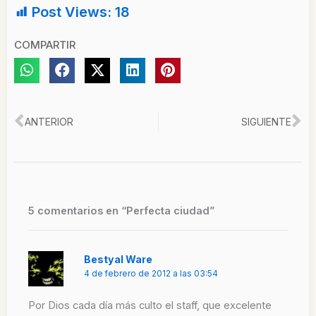
Post Views:
18
COMPARTIR
Ant
Si
ANTERIOR
SIGUIENTE
5 comentarios en “Perfecta ciudad”
Bestyal Ware
4 de febrero de 2012 a las 03:54
Por Dios cada día más culto el staff, que excelente