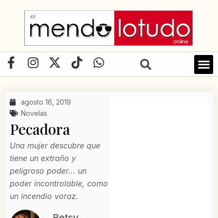
Ir
al
contenido
F
I
X
T
W
a
n
-
i
h
c
s
t
k
a
e
t
w
t
t
agosto 16, 2019
b
a
i
o
s
Novelas
o
g
t
k
a
Pecadora
o
r
t
p
k
a
e
p
Una mujer descubre que
-
m
r
tiene un extraño y
f
peligroso poder... un
poder incontrolable, como
un incendio voraz.
Betsy