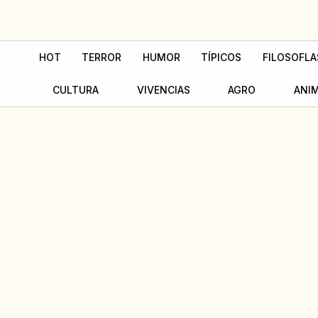
Ir
al
contenido
HOT
TERROR
HUMOR
TÍPICOS
FILOSOFLA
CULTURA
VIVENCIAS
AGRO
ANI