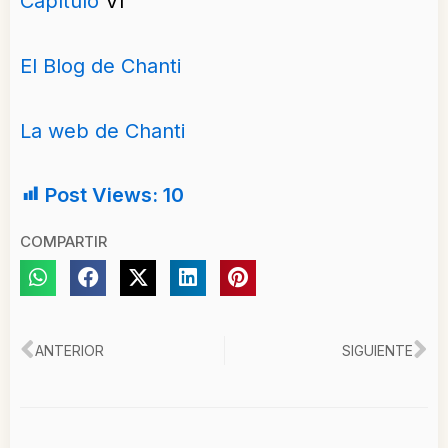
Capítulo
VI
El Blog de Chanti
La web de Chanti
Post Views:
10
COMPARTIR
Ant
Si
ANTERIOR
SIGUIENTE