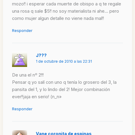
mozo!! i esperar cada muerte de obispo a q te regale
una rosa q sale $5!! no soy materialista ni ahe… pero
como mujer algun detalle no viene nada mal!!
Responder
J???
1 de octubre de 2010 a las 22:31
De una el nº 2!!!
Pensar q yo salí con uno q tenía lo grosero del 3, la
pansita del 1, y lo lindo del 2! Mejor combinación
ever!!jaja en serio! (n_n»
Responder
Vane coronita de espinas