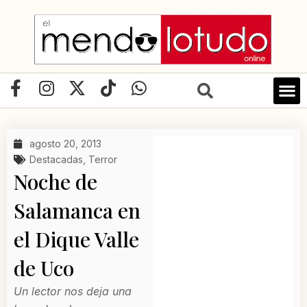
Ir
al
contenido
F
I
X
T
W
a
n
-
i
h
c
s
t
k
a
e
t
w
t
t
agosto 20, 2013
b
a
i
o
s
Destacadas
,
Terror
o
g
t
k
a
Noche de
o
r
t
p
Salamanca en
k
a
e
p
-
m
r
el Dique Valle
f
de Uco
Un lector nos deja una