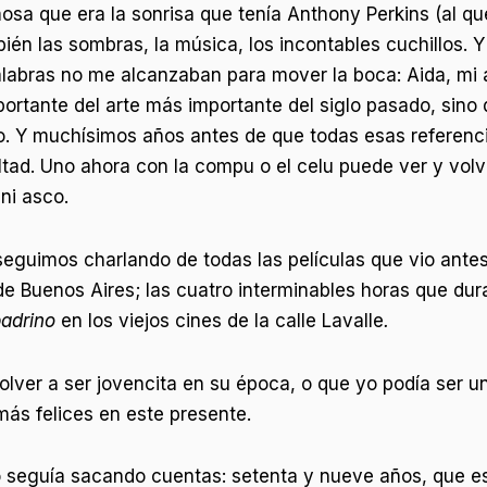
osa que era la sonrisa que tenía Anthony Perkins (al q
bién las sombras, la música, los incontables cuchillos
alabras no me alcanzaban para mover la boca: Aida, mi a
rtante del arte más importante del siglo pasado, sino qu
cio. Y muchísimos años antes de que todas esas referenci
tad. Uno ahora con la compu o el celu puede ver y volv
ni asco.
 seguimos charlando de todas las películas que vio ant
 de Buenos Aires; las cuatro interminables horas que du
padrino
en los viejos cines de la calle Lavalle
.
olver a ser jovencita en su época, o que yo podía ser 
más felices en este presente.
 seguía sacando cuentas: setenta y nueve años, que es