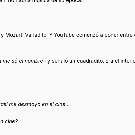
ahí no habría música de su época.
Mozart. Variadito. Y YouTube comenzó a poner entre 
ca me sé el nombre
– y señaló un cuadradito. Era el inter
. Casi me desmayo en el cine…
un cine?