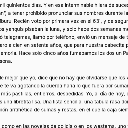
l quinientos días. Y en esa interminable hilera de suces
n”, a tener prohibido pronunciar sus nombres durante la 
buru. Recién voto por primera vez en el 63´, y de seguro 
os yanquis pisaban la luna, y solo hace dos semanas m
ió telegramas, llamó por teléfono, envió un mensaje de 
ero a cien en setenta años, que para nuestra cabecita 
memoria. Hace solo cinco años fumábamos los dos un Par
sona.
e mejor que yo, dice que no hay que olvidarse que los 
 te va agotando la cuerda haría lo que fuera por sumar
ás pastillas, entierros, despedidas. Yo, al día de hoy,
 una libretita lisa. Una lista sencilla, una tabula rasa d
ión aritmética de sumas y restas, en el que la caja siem
y como en las novelas de policía o en los westerns, uno