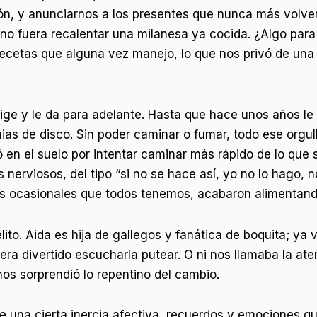
tón, y anunciarnos a los presentes que nunca más volve
no fuera recalentar una milanesa ya cocida. ¿Algo para 
 recetas que alguna vez manejo, lo que nos privó de un
 elige y le da para adelante. Hasta que hace unos años 
ias de disco. Sin poder caminar o fumar, todo ese orgu
en el suelo por intentar caminar más rápido de lo que 
 nerviosos, del tipo “si no se hace así, yo no lo hago, no
os ocasionales que todos tenemos, acabaron alimentando
to. Aida es hija de gallegos y fanática de boquita; ya 
a divertido escucharla putear. O ni nos llamaba la ate
 nos sorprendió lo repentino del cambio.
ae una cierta inercia afectiva, recuerdos y emociones 