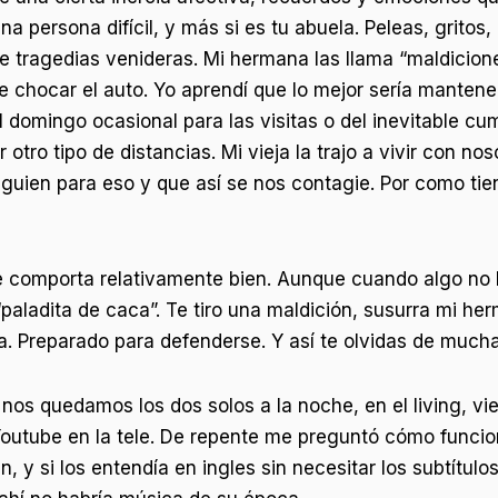
a persona difícil, y más si es tu abuela. Peleas, grito
se tragedias venideras. Mi hermana las llama “maldicio
e chocar el auto. Yo aprendí que lo mejor sería mantener
l domingo ocasional para las visitas o del inevitable cum
tro tipo de distancias. Mi vieja la trajo a vivir con nos
alguien para eso y que así se nos contagie. Por como ti
se comporta relativamente bien. Aunque cuando algo no 
paladita de caca”. Te tiro una maldición, susurra mi he
la. Preparado para defenderse. Y así te olvidas de much
os quedamos los dos solos a la noche, en el living, vie
Youtube en la tele. De repente me preguntó cómo funcio
, y si los entendía en ingles sin necesitar los subtítulos