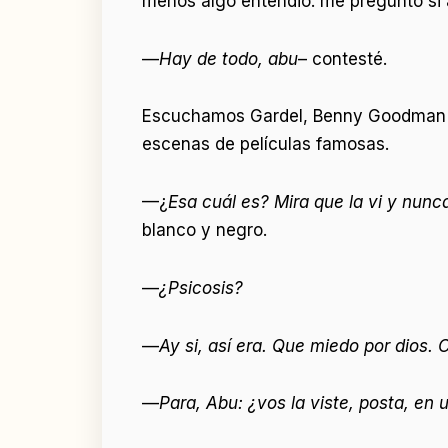
menos algo entendió: me preguntó si 
—
Hay de todo, abu
– contesté.
Escuchamos Gardel, Benny Goodman y 
escenas de películas famosas.
—¿
Esa cuál es? Mira que la vi y nun
blanco y negro.
—
¿Psicosis?
—
Ay si, así era. Que miedo por dios
—
Para, Abu: ¿vos la viste, posta, en 