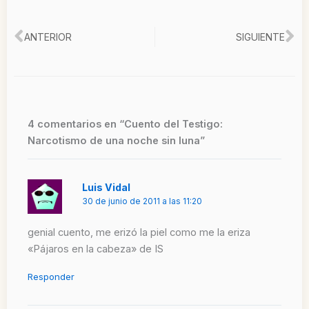
Ant
Si
ANTERIOR
SIGUIENTE
4 comentarios en “Cuento del Testigo:
Narcotismo de una noche sin luna”
Luis Vidal
30 de junio de 2011 a las 11:20
genial cuento, me erizó la piel como me la eriza
«Pájaros en la cabeza» de IS
Responder