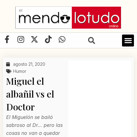
Ir
al
contenido
F
I
X
T
W
a
n
-
i
h
c
s
t
k
a
e
t
w
t
t
agosto 21, 2020
b
a
i
o
s
Humor
o
g
t
k
a
Miguel el
o
r
t
p
albañil vs el
k
a
e
p
-
m
r
Doctor
f
El Miguelón se bailó
sabroso al Dr... pero las
cosas no van a quedar