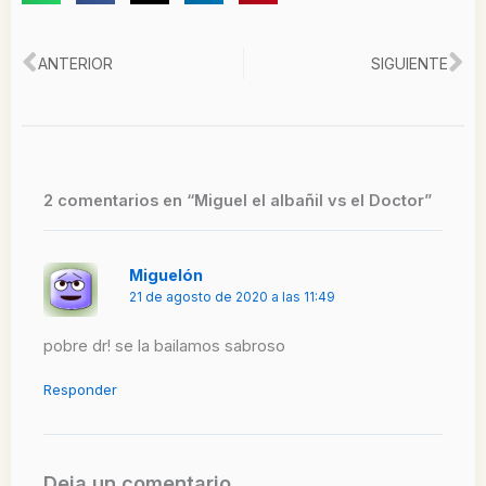
Ant
Si
ANTERIOR
SIGUIENTE
2 comentarios en “Miguel el albañil vs el Doctor”
Miguelón
21 de agosto de 2020 a las 11:49
pobre dr! se la bailamos sabroso
Responder
Deja un comentario