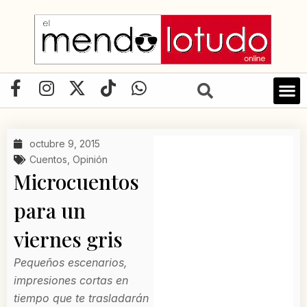
Ir
al
contenido
F
I
X
T
W
a
n
-
i
h
c
s
t
k
a
e
t
w
t
t
octubre 9, 2015
b
a
i
o
s
Cuentos
,
Opinión
o
g
t
k
a
Microcuentos
o
r
t
p
para un
k
a
e
p
-
m
r
viernes gris
f
Pequeños escenarios,
impresiones cortas en
tiempo que te trasladarán