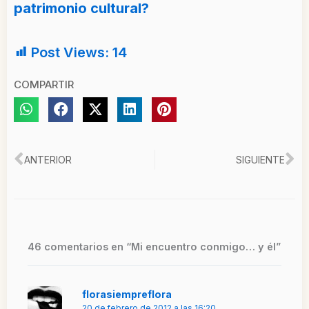
patrimonio cultural?
Post Views:
14
COMPARTIR
Ant
Si
ANTERIOR
SIGUIENTE
46 comentarios en “Mi encuentro conmigo… y él”
florasiempreflora
20 de febrero de 2012 a las 16:20