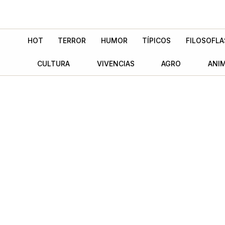
Ir
al
contenido
HOT
TERROR
HUMOR
TÍPICOS
FILOSOFLA
CULTURA
VIVENCIAS
AGRO
ANI