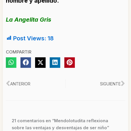
nombre y apellido.
La Angelita Gris
Post Views:
18
COMPARTIR
Ant
Si
ANTERIOR
SIGUIENTE
21 comentarios en “Mendolotudita reflexiona
sobre las ventajas y desventajas de ser niño”