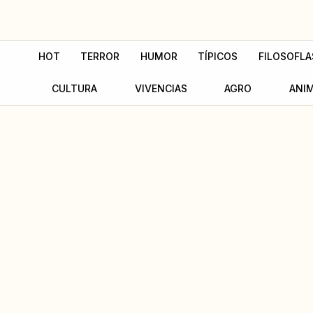
Ir
al
contenido
HOT
TERROR
HUMOR
TÍPICOS
FILOSOFLA
CULTURA
VIVENCIAS
AGRO
ANI