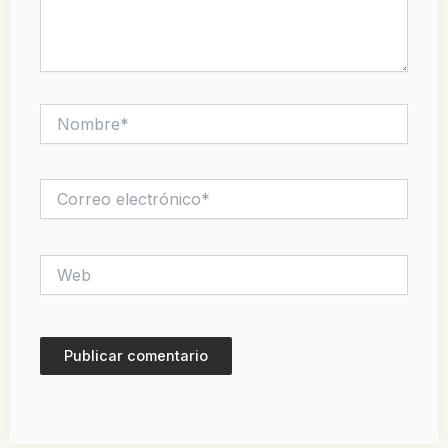
Nombre*
Correo
electrónico*
Web