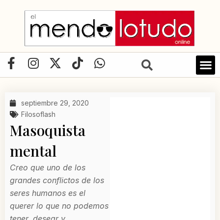
Ir
al
contenido
F
I
X
T
W
a
n
-
i
h
c
s
t
k
a
e
t
w
t
t
septiembre 29, 2020
b
a
i
o
s
Filosoflash
o
g
t
k
a
Masoquista
o
r
t
p
mental
k
a
e
p
-
m
r
Creo que uno de los
f
grandes conflictos de los
seres humanos es el
querer lo que no podemos
tener, desear y