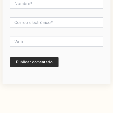
Nombre*
Correo
electrónico*
Web