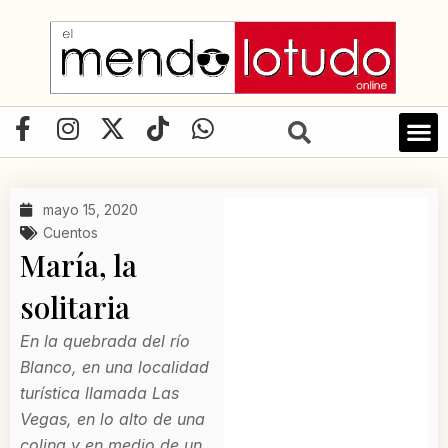
Ir
al
contenido
F
I
X
T
W
a
n
-
i
h
c
s
t
k
a
e
t
w
t
t
mayo 15, 2020
b
a
i
o
s
Cuentos
o
g
t
k
a
María, la
o
r
t
p
solitaria
k
a
e
p
-
m
r
En la quebrada del río
f
Blanco, en una localidad
turística llamada Las
Vegas, en lo alto de una
colina y en medio de un