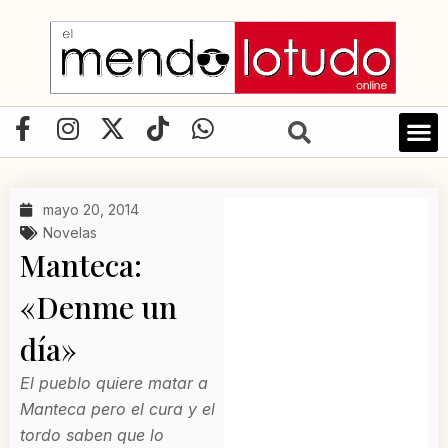
Ir
al
contenido
F
I
X
T
W
a
n
-
i
h
c
s
t
k
a
e
t
w
t
t
mayo 20, 2014
b
a
i
o
s
Novelas
o
g
t
k
a
Manteca:
o
r
t
p
«Denme un
k
a
e
p
-
m
r
día»
f
El pueblo quiere matar a
Manteca pero el cura y el
tordo saben que lo