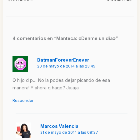
Ant
Si
4 comentarios en “Manteca: «Denme un día»”
BatmanForeverEnever
20 de mayo de 2014 a las 23:45
Q hijo d p… No la podes dejar picando de esa
manera! Y ahora q hago? Jajaja
Responder
Marcos Valencia
21 de mayo de 2014 a las 08:37