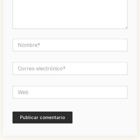
Nombre*
Correo
electrónico*
Web