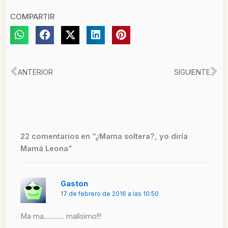
COMPARTIR
Ant
Si
ANTERIOR
SIGUIENTE
22 comentarios en “¿Mama soltera?, yo diría
Mamá Leona”
Gaston
17 de febrero de 2016 a las 10:50
Ma ma………. malísimo!!!