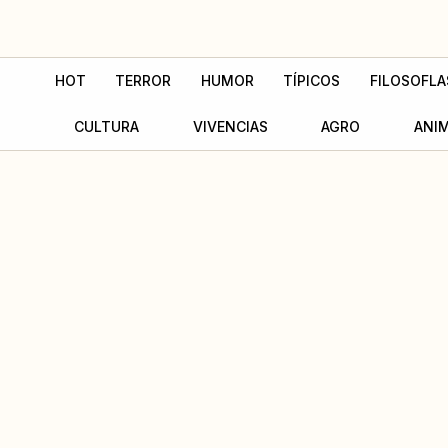
Ir
al
contenido
HOT
TERROR
HUMOR
TÍPICOS
FILOSOFLA
CULTURA
VIVENCIAS
AGRO
ANI