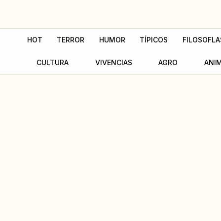
Ir
al
contenido
HOT
TERROR
HUMOR
TÍPICOS
FILOSOFLA
CULTURA
VIVENCIAS
AGRO
ANI