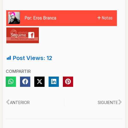
Post Views:
12
COMPARTIR
Ant
Si
ANTERIOR
SIGUIENTE