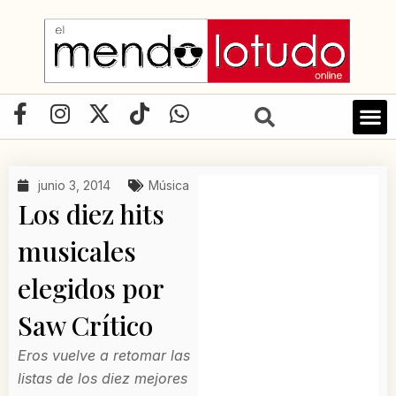
Ir
al
contenido
F
I
X
T
W
a
n
-
i
h
c
s
t
k
a
e
t
w
t
t
junio 3, 2014
Música
b
a
i
o
s
Los diez hits
o
g
t
k
a
o
r
t
p
musicales
k
a
e
p
elegidos por
-
m
r
f
Saw Crítico
Eros vuelve a retomar las
listas de los diez mejores