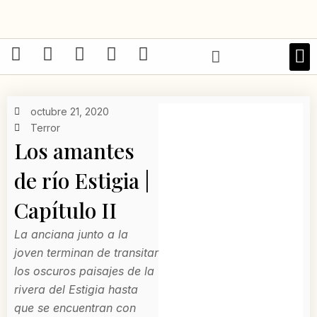
Ir
al
contenido
F
I
X
T
W
a
n
-
i
h
LIBRO
c
s
t
k
a
e
t
w
t
t
octubre 21, 2020
b
a
i
o
s
Terror
o
g
t
k
a
Los amantes
o
r
t
p
de río Estigia |
k
a
e
p
-
m
r
Capítulo II
f
La anciana junto a la
joven terminan de transitar
los oscuros paisajes de la
rivera del Estigia hasta
que se encuentran con