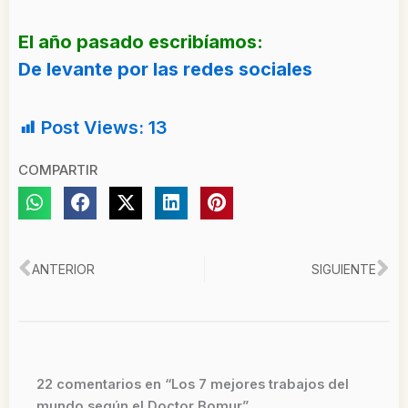
El año pasado escribíamos:
De levante por las redes sociales
Post Views:
13
COMPARTIR
Ant
Si
ANTERIOR
SIGUIENTE
22 comentarios en “Los 7 mejores trabajos del
mundo según el Doctor Bomur”