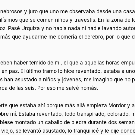
nebrosos y juro que uno me observaba desde una casa, 
ísimos que se comen niños y travestis. En la zona de l
roz. Pasé Urquiza y no había nada ni nadie lavando auto
 más que ayudarme me comería el cerebro, por lo que de
eben haber temido de mi, el que a aquellas horas empuj
n en paz. El último tramo lo hice reventado, estaba a u
ias han asustado a niños y jóvenes, me imagino que no
rca de las seis. Por eso me salvé nomás.
uerte que estaba ahí porque más allá empieza Mordor y ah
bre mí. Estaba reventado, todo transpirado, colorado, m
hubiese montado un caballo de piedra durante dos seman
iejo, se levantó asustado, lo tranquilicé y le dije dond