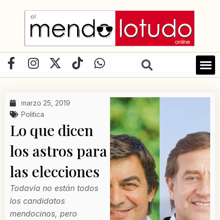
Ir
al
contenido
F
I
X
T
W
a
n
-
i
h
c
s
t
k
a
e
t
w
t
t
marzo 25, 2019
b
a
i
o
s
Politica
o
g
t
k
a
Lo que dicen
o
r
t
p
los astros para
k
a
e
p
-
m
r
las elecciones
f
Todavía no están todos
los candidatos
mendocinos, pero