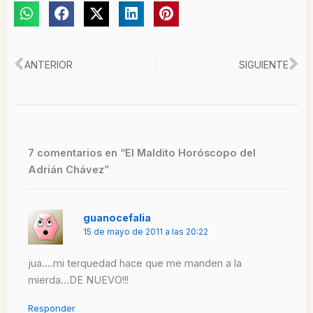
Ant
Si
ANTERIOR
SIGUIENTE
7 comentarios en “El Maldito Horóscopo del
Adrián Chávez”
guanocefalia
15 de mayo de 2011 a las 20:22
jua….mi terquedad hace que me manden a la
mierda…DE NUEVO!!!
Responder