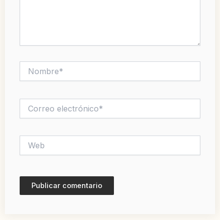
Nombre*
Correo
electrónico*
Web