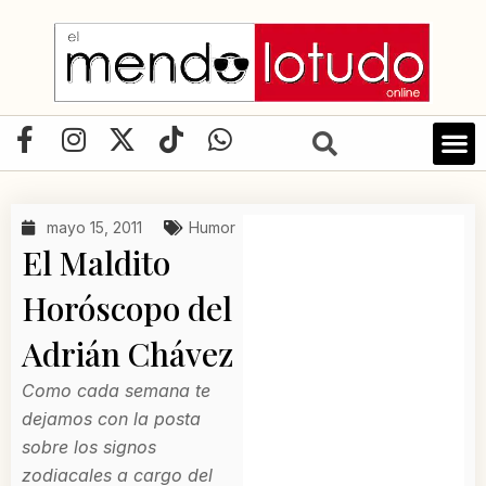
Ir
al
contenido
F
I
X
T
W
a
n
-
i
h
c
s
t
k
a
e
t
w
t
t
mayo 15, 2011
Humor
b
a
i
o
s
El Maldito
o
g
t
k
a
o
r
t
p
Horóscopo del
k
a
e
p
Adrián Chávez
-
m
r
f
Como cada semana te
dejamos con la posta
sobre los signos
zodiacales a cargo del