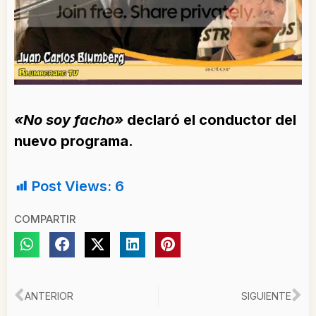
«No soy facho»
declaró el conductor del
nuevo programa.
Post Views:
6
COMPARTIR
Ant
Si
ANTERIOR
SIGUIENTE