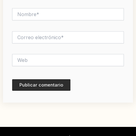
Nombre*
Correo
electrónico*
Web