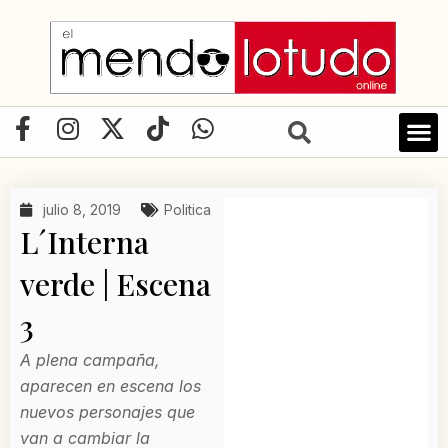
Ir
al
contenido
F
I
X
T
W
a
n
-
i
h
LIBRO D
c
s
t
k
a
e
t
w
t
t
julio 8, 2019
Politica
b
a
i
o
s
L´Interna
o
g
t
k
a
o
r
t
p
verde | Escena
k
a
e
p
3
-
m
r
f
A plena campaña,
aparecen en escena los
nuevos personajes que
van a cambiar la