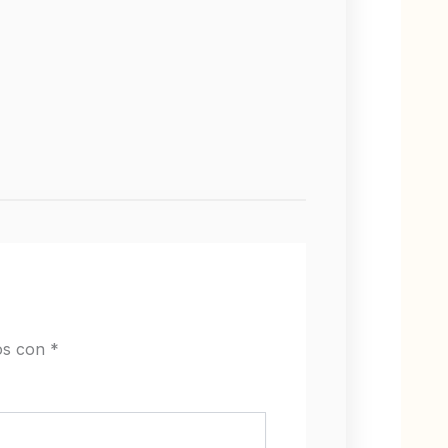
os con
*