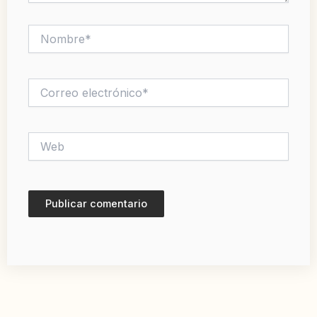
Nombre*
Correo
electrónico*
Web