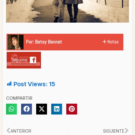
Post Views:
15
COMPARTIR
Ant
Si
ANTERIOR
SIGUIENTE