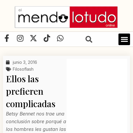
Ir
al
contenido
F
I
X
T
W
a
n
-
i
h
c
s
t
k
a
e
t
w
t
t
junio 3, 2016
b
a
i
o
s
Filosoflash
o
g
t
k
a
Ellos las
o
r
t
p
prefieren
k
a
e
p
-
m
r
complicadas
f
Betsy Bennet nos trae una
conclusión sobre porqué a
los hombres les gustan las