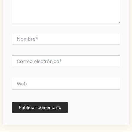
Nombre*
Correo
electrónico*
Web