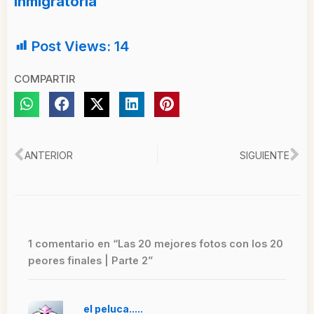
inmigratoria
Post Views:
14
COMPARTIR
Ant
Si
ANTERIOR
SIGUIENTE
1 comentario en “Las 20 mejores fotos con los 20
peores finales | Parte 2”
el peluca.....