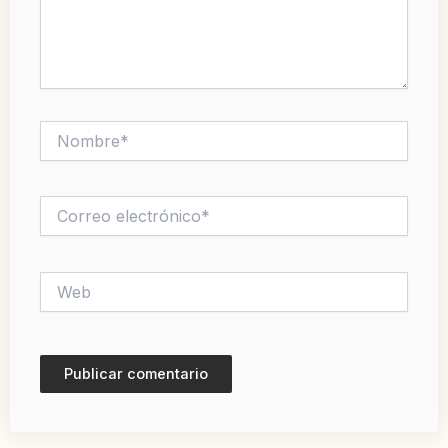
Nombre*
Correo
electrónico*
Web