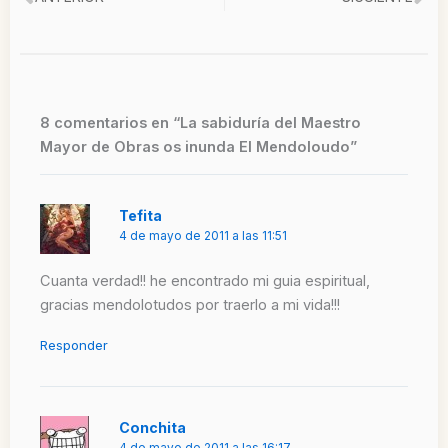
Ant
Si
8 comentarios en “La sabiduría del Maestro
Mayor de Obras os inunda El Mendoloudo”
Tefita
4 de mayo de 2011 a las 11:51
Cuanta verdad!! he encontrado mi guia espiritual,
gracias mendolotudos por traerlo a mi vida!!!
Responder
Conchita
4 de mayo de 2011 a las 16:17