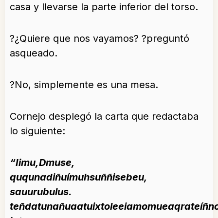
casa y llevarse la parte inferior del torso.
?¿Quiere que nos vayamos? ?preguntó
asqueado.
?No, simplemente es una mesa.
Cornejo desplegó la carta que redactaba
lo siguiente:
“Iimu,Dmuse,
ququnadiñuímuhsuññisebeu,
sauurubulus.
teñdatunañuaatuixtoleeiamomueaqrateíñn