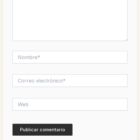
Nombre*
Correo
electrónico*
Web