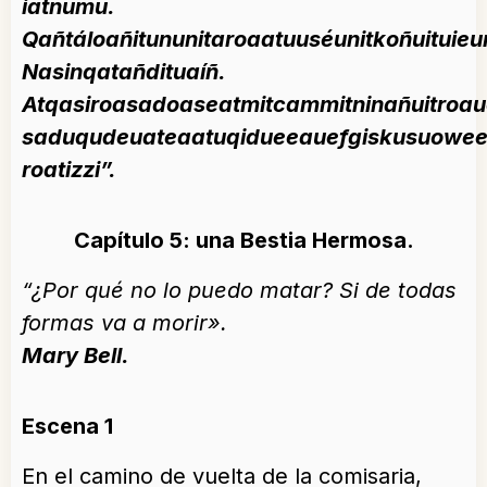
iatnumu.
Qañtáloañitununitaroaatuuséunitkoñuituie
Nasinqatañdituaíñ.
Atqasiroasadoaseatmitcammitninañuitroau
saduqudeuateaatuqidueeauefgiskusuowee
roatizzi”.
Capítulo 5: una Bestia Hermosa.
“¿Por qué no lo puedo matar? Si de todas
formas va a morir».
Mary Bell.
Escena 1
En el camino de vuelta de la comisaria,