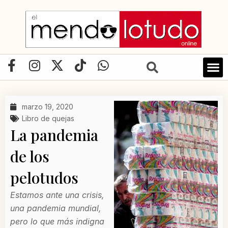
Ir
al
contenido
F
I
X
T
W
a
n
-
i
h
c
s
t
k
a
e
t
w
t
t
marzo 19, 2020
b
a
i
o
s
Libro de quejas
o
g
t
k
a
La pandemia
o
r
t
p
de los
k
a
e
p
-
m
r
pelotudos
f
Estamos ante una crisis,
una pandemia mundial,
pero lo que más indigna