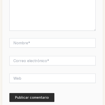
Nombre*
Correo
electrónico*
Web