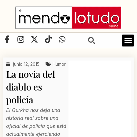
Ir
al
contenido
F
I
X
T
W
a
n
-
i
h
c
s
t
k
a
e
t
w
t
t
junio 12, 2015
Humor
b
a
i
o
s
La novia del
o
g
t
k
a
o
r
t
p
diablo es
k
a
e
p
policía
-
m
r
f
El Gurkha nos deja una
historia real sobre una
oficial de policía que está
actualmente ejerciendo