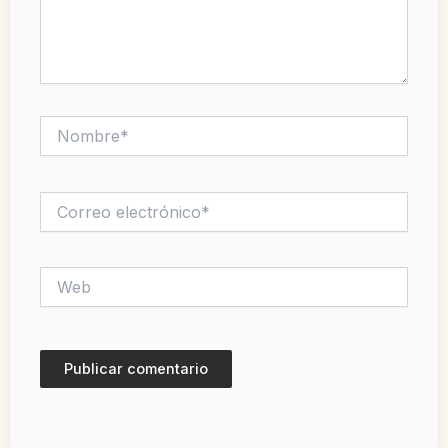
Nombre*
Correo
electrónico*
Web