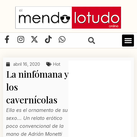
Ir
al
contenido
F
I
X
T
W
a
n
-
i
h
c
s
t
k
a
e
t
w
t
t
abril 16, 2020
Hot
b
a
i
o
s
La ninfómana y
o
g
t
k
a
o
r
t
p
los
k
a
e
p
cavernícolas
-
m
r
f
Ella es el ornamento de su
sexo... Un relato erótico
poco convencional de la
mano de Adrián Monetti