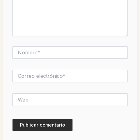
Nombre*
Correo
electrónico*
Web