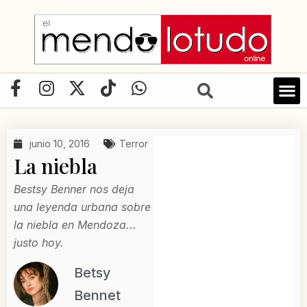
Ir
al
contenido
F
I
X
T
W
a
n
-
i
h
c
s
t
k
a
e
t
w
t
t
junio 10, 2016
Terror
b
a
i
o
s
La niebla
o
g
t
k
a
o
r
t
p
Bestsy Benner nos deja
k
a
e
p
una leyenda urbana sobre
-
m
r
la niebla en Mendoza...
f
justo hoy.
Betsy
Bennet