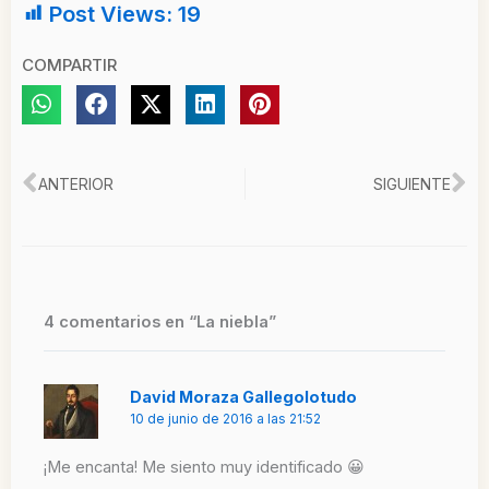
Post Views:
19
COMPARTIR
Ant
Si
ANTERIOR
SIGUIENTE
4 comentarios en “La niebla”
David Moraza Gallegolotudo
10 de junio de 2016 a las 21:52
¡Me encanta! Me siento muy identificado 😀