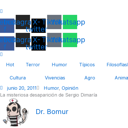
Ir
al
contenido
ebook-
Instagram
X-
Tiktok
Whatsapp
f
twitter
ebook-
Instagram
X-
Tiktok
Whatsapp
f
twitter
Hot
Terror
Humor
Típicos
Filosoflas
Cultura
Vivencias
Agro
Anima
junio 20, 2011
Humor
,
Opinión
La misteriosa desaparición de Sergio Dimaría
Dr. Bomur