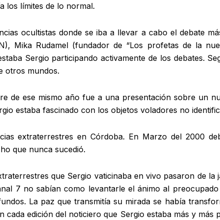
 los límites de lo normal.
ias ocultistas donde se iba a llevar a cabo el debate más 
), Mika Rudamel (fundador de “Los profetas de la nue
staba Sergio participando activamente de los debates. Se
 de otros mundos.
bre de ese mismo año fue a una presentación sobre un n
rgio estaba fascinado con los objetos voladores no identifi
ncias extraterrestres en Córdoba. En Marzo del 2000 de
echo que nunca sucedió.
traterrestres que Sergio vaticinaba en vivo pasaron de la j
nal 7 no sabían como levantarle el ánimo al preocupado 
fundos. La paz que transmitía su mirada se había transf
en cada edición del noticiero que Sergio estaba más y más