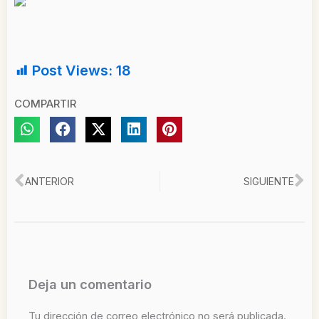
Post Views:
18
COMPARTIR
Ant
Si
ANTERIOR
SIGUIENTE
Deja un comentario
Tu dirección de correo electrónico no será publicada.