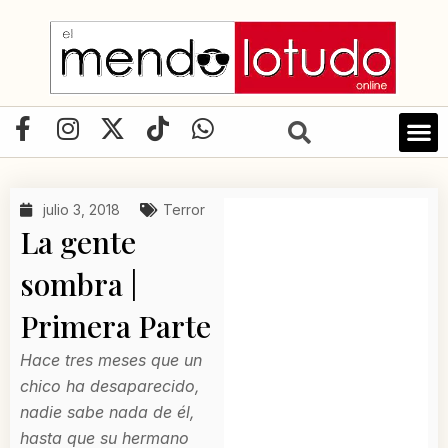
Ir
al
contenido
F
I
X
T
W
a
n
-
i
h
c
s
t
k
a
e
t
w
t
t
julio 3, 2018
Terror
b
a
i
o
s
La gente
o
g
t
k
a
o
r
t
p
sombra |
k
a
e
p
Primera Parte
-
m
r
f
Hace tres meses que un
chico ha desaparecido,
nadie sabe nada de él,
hasta que su hermano