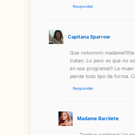
Responder
Capitana Sparrow
Que notonnnn madame!!!!!la v
tratan. Lo peor es que no so
en ese programa!!! La mujer 
pierde todo tipo de forma.
Responder
Madame Barrilete
Tankius capitana! Un pro