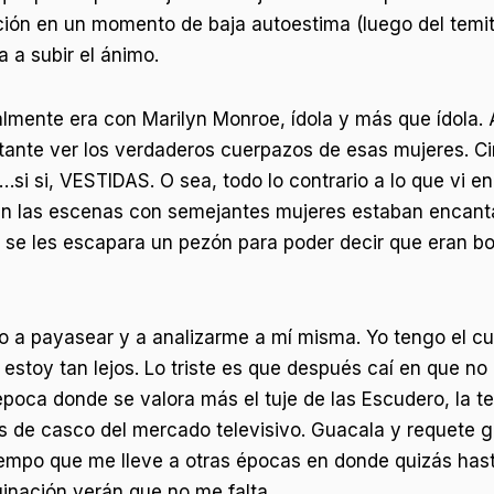
nción en un momento de baja autoestima (luego del temit
 a subir el ánimo.
lmente era con Marilyn Monroe, ídola y más que ídola. 
ante ver los verdaderos cuerpazos de esas mujeres. Ci
…si si, VESTIDAS. O sea, todo lo contrario a lo que vi e
an las escenas con semejantes mujeres estaban encant
e se les escapara un pezón para poder decir que eran b
 a payasear y a analizarme a mí misma. Yo tengo el cu
estoy tan lejos. Lo triste es que después caí en que no
poca donde se valora más el tuje de las Escudero, la te
as de casco del mercado televisivo. Guacala y requete 
iempo que me lleve a otras épocas en donde quizás hast
ginación verán que no me falta.