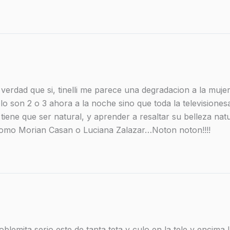
erdad que si, tinelli me parece una degradacion a la mujer
lo son 2 o 3 ahora a la noche sino que toda la televisione
tiene que ser natural, y aprender a resaltar su belleza nat
 Como Morian Casan o Luciana Zalazar…Noton noton!!!!
blemita serio este de tanta teta y culo en la tele y encima l