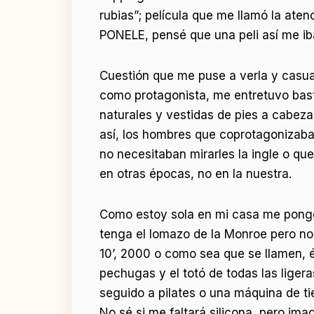
rubias”; película que me llamó la ate
PONELE, pensé que una peli así me iba
Cuestión que me puse a verla y casua
como protagonista, me entretuvo bast
naturales y vestidas de pies a cabeza
así, los hombres que coprotagonizab
no necesitaban mirarles la ingle o qu
en otras épocas, no en la nuestra.
Como estoy sola en mi casa me pongo
tenga el lomazo de la Monroe pero no 
10’, 2000 o como sea que se llamen, é
pechugas y el totó de todas las liger
seguido a pilates o una máquina de t
No sé si me faltará silicona, pero ima