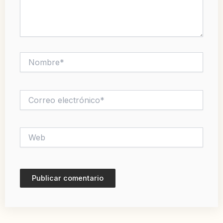
Nombre*
Correo
electrónico*
Web