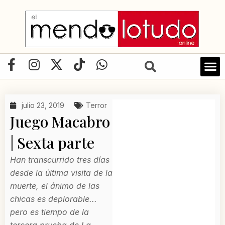
Ir
al
contenido
F
I
X
T
W
a
n
-
i
h
c
s
t
k
a
e
t
w
t
t
julio 23, 2019
Terror
b
a
i
o
s
Juego Macabro
o
g
t
k
a
o
r
t
p
| Sexta parte
k
a
e
p
Han transcurrido tres días
-
m
r
desde la última visita de la
f
muerte, el ánimo de las
chicas es deplorable...
pero es tiempo de la