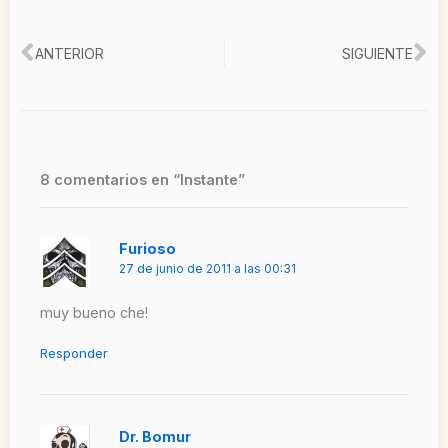
Ant
Si
ANTERIOR
SIGUIENTE
8 comentarios en “Instante”
Furioso
27 de junio de 2011 a las 00:31
muy bueno che!
Responder
Dr. Bomur